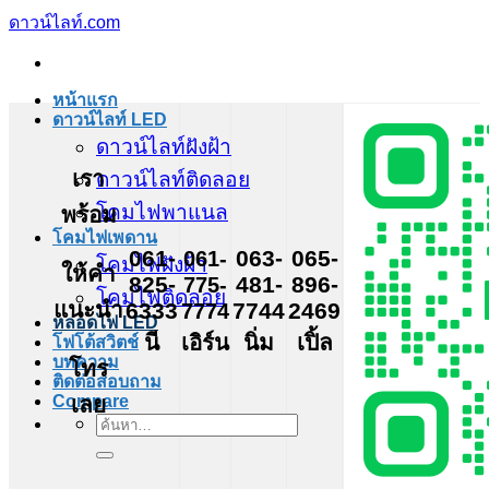
ข้าม
ดาวน์ไลท์.com
ไป
ยัง
หน้าแรก
เนื้อหา
ดาวน์ไลท์ LED
ดาวน์ไลท์ฝังฝ้า
เรา
ดาวน์ไลท์ติดลอย
โคมไฟพาแนล
พร้อม
โคมไฟเพดาน
061-
061-
063-
065-
โคมไฟฝังฝ้า
ให้คำ
825-
775-
481-
896-
โคมไฟติดลอย
แนะนำ
6333
7774
7744
2469
หลอดไฟ LED
นี
เอิร์น
นิ่ม
เปิ้ล
โฟโต้สวิตช์
บทความ
โทร
ติดต่อสอบถาม
เลย
Compare
ค้นหา: